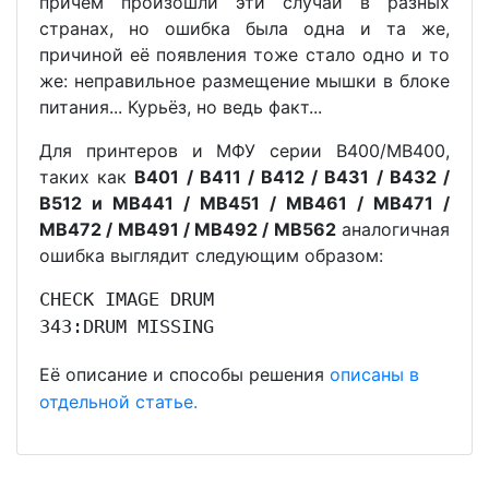
причём произошли эти случаи в разных
странах, но ошибка была одна и та же,
причиной её появления тоже стало одно и то
же: неправильное размещение мышки в блоке
питания... Курьёз, но ведь факт...
Для принтеров и МФУ серии B400/MB400,
таких как
B401 / B411 / B412 / B431 / B432 /
B512 и MB441 / MB451 / MB461 / MB471 /
MB472 / MB491 / MB492 / MB562
аналогичная
ошибка выглядит следующим образом:
CHECK IMAGE DRUM
343:DRUM MISSING
Её описание и способы решения
описаны в
отдельной статье.