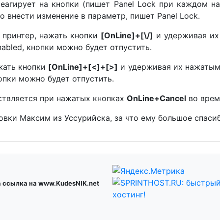
реагирует на кнопки (пишет Panel Lock при каждом н
о внести изменение в параметр, пишет Panel Lock.
 принтер, нажать кнопки
[OnLine]+[\/]
и удерживая их
nabled, кнопки можно будет отпустить.
ажать кнопки
[OnLine]+[<]+[>]
и удерживая их нажатыми
нопки можно будет отпустить.
ствляется при нажатых кнопках
OnLine+Cancel
во врем
вки Максим из Уссурийска, за что ему большое спасиб
а ссылка на www.KudesNIK.net