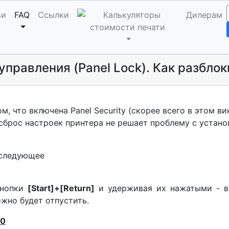
ьи
FAQ
Ссылки
Дилерам
правления (Panel Lock). Как разбло
м, что включена Panel Security (скорее всего в этом 
сброс настроек принтера не решает проблему с устано
 следующее
кнопки
[Start]+[Return]
и удерживая их нажатыми - вк
ожно будет отпустить.
00