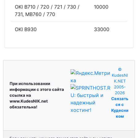
OKI B710 / 720 / 721 / 730 /
10000
731, MB760 / 770
OKI B930
33000
©
KudesNI
K.NET
При использовании
2005-
информации с этого сайта
2026
ссылка на
Связать
www.KudesNIK.net
ся с
обязательна!
Кудесни
ком