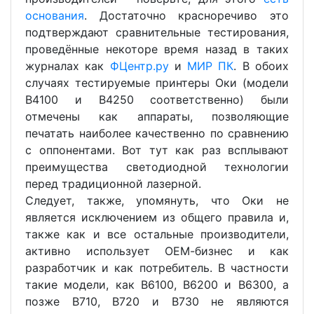
основания
. Достаточно красноречиво это
подтверждают сравнительные тестирования,
проведённые некоторе время назад в таких
журналах как
ФЦентр.ру
и
МИР ПК
. В обоих
случаях тестируемые принтеры Оки (модели
В4100 и В4250 соответственно) были
отмечены как аппараты, позволяющие
печатать наиболее качественно по сравнению
с оппонентами. Вот тут как раз всплывают
преимущества светодиодной технологии
перед традиционной лазерной.
Следует, также, упомянуть, что Оки не
является исключением из общего правила и,
также как и все остальные производители,
активно использует ОЕМ-бизнес и как
разработчик и как потребитель. В частности
такие модели, как В6100, В6200 и В6300, а
позже B710, B720 и B730 не являются