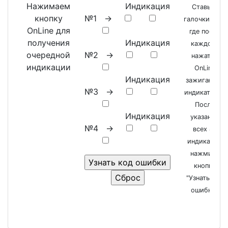
Нажимаем
Индикация
Ставьте
кнопку
№1 ->
галочки там,
OnLine для
где после
получения
Индикация
каждого
очередной
№2 ->
нажатия
индикации
OnLine
Индикация
зажигаются
№3 ->
индикаторы.
После
Индикация
указания
№4 ->
всех 4х
индикаций
нажмите
кнопку
"Узнать код
ошибки"