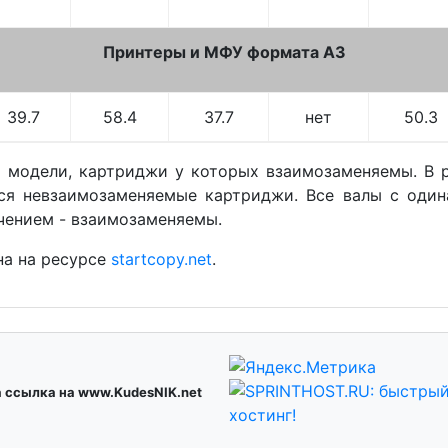
Принтеры и МФУ формата А3
39.7
58.4
37.7
нет
50.3
 модели, картриджи у которых взаимозаменяемы. В р
ся невзаимозаменяемые картриджи. Все валы с оди
чением - взаимозаменяемы.
на на ресурсе
startcopy.net
.
а ссылка на www.KudesNIK.net