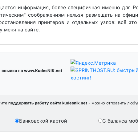
ещается информация, более специфичная именно для Ро
олитическим" соображениям нельзя размещать на офиц
осстановления принтеров и отдельных узлов: всё это
 меня на сайте.
а ссылка на www.KudesNIK.net
тите
поддержать работу сайта kudesnik.net
- можно отправить любу
Банковской картой
С баланса мо