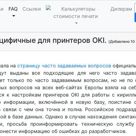
ьи
FAQ
Ссылки
Дилерам
ецифичные для принтеров OKI.
(Добавлено 10 
чала на
страницу часто задаваемых вопросов
официаль
дут выданы все подходящие для него часто задав
ет только по часто задаваемым вопросам, но не по 
ых вопросов на всех веб-сайтах Европы взяла на себ
ся к настройкам принтеров OKI для работы с кирилли
о информации, включённой в новую базу, поистине
в связи с чем она точна и полна. Российское подраз
ой в базе данных. Однако в случае нахождения синтак
ки, просьба проинформировать техническую службу
донести информацию об ошибках до разработчиков.