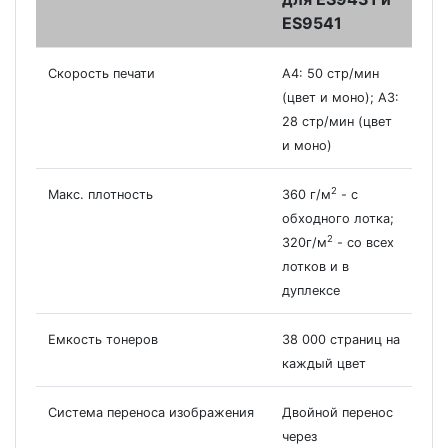
ES9541
Скорость печати
А4: 50 стр/мин
(цвет и моно); А3:
28 стр/мин (цвет
и моно)
2
Макс. плотность
360 г/м
- с
обходного лотка;
2
320г/м
- со всех
лотков и в
дуплексе
Емкость тонеров
38 000 страниц на
каждый цвет
Система переноса изображения
Двойной перенос
через