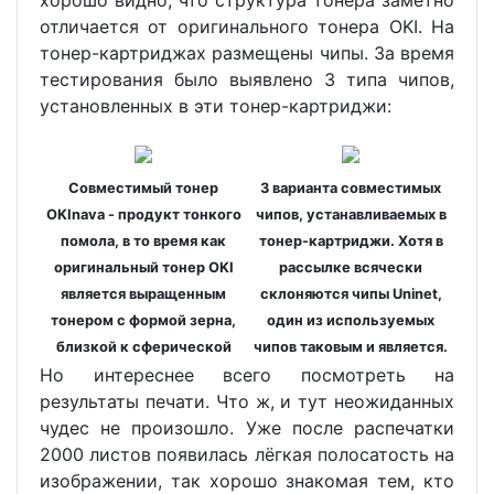
отличается от оригинального тонера OKI. На
тонер-картриджах размещены чипы. За время
тестирования было выявлено 3 типа чипов,
установленных в эти тонер-картриджи:
Совместимый тонер
3 варианта совместимых
OKInava - продукт тонкого
чипов, устанавливаемых в
помола, в то время как
тонер-картриджи. Хотя в
оригинальный тонер OKI
рассылке всячески
является выращенным
склоняются чипы Uninet,
тонером с формой зерна,
один из используемых
близкой к сферической
чипов таковым и является.
Но интереснее всего посмотреть на
результаты печати. Что ж, и тут неожиданных
чудес не произошло. Уже после распечатки
2000 листов появилась лёгкая полосатость на
изображении, так хорошо знакомая тем, кто