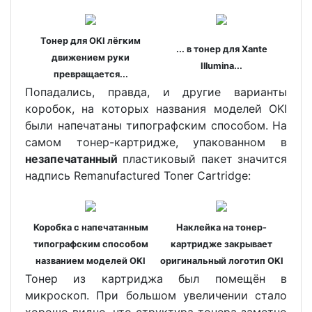
Тонер для OKI лёгким
... в тонер для Xante
движением руки
Illumina...
превращается...
Попадались, правда, и другие варианты
коробок, на которых названия моделей OKI
были напечатаны типографским способом. На
самом тонер-картридже, упакованном в
незапечатанный
пластиковый пакет значится
надпись Remanufactured Toner Cartridge:
Коробка с напечатанным
Наклейка на тонер-
типографским способом
картридже закрывает
названием моделей OKI
оригинальный логотип OKI
Тонер из картриджа был помещён в
микроскоп. При большом увеличении стало
хорошо видно, что структура тонера заметно