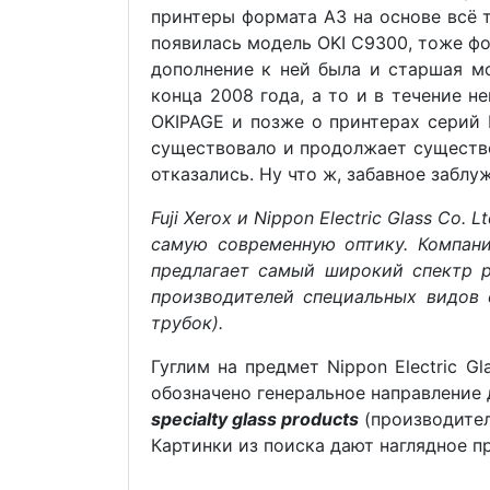
принтеры формата А3 на основе всё т
появилась модель OKI C9300, тоже фор
дополнение к ней была и старшая мо
конца 2008 года, а то и в течение 
OKIPAGE и позже о принтерах серий 
существовало и продолжает существов
отказались. Ну что ж, забавное заблу
Fuji Xerox и Nippon Electric Glass C
самую современную оптику. Компани
предлагает самый широкий спектр р
производителей специальных видов 
трубок).
Гуглим на предмет Nippon Electric G
обозначено генеральное направление
specialty glass products
(производител
Картинки из поиска дают наглядное п