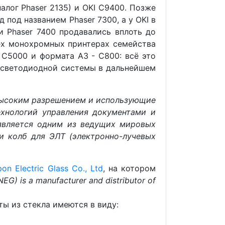
алог Phaser 2135) и OKI C9400. Позже
 под названием Phaser 7300, а у OKI в
и Phaser 7400 продавались вплоть до
сех монохромных принтерах семейства
 С5000 и формата А3 - C800: всё это
от светодиодной системы в дальнейшем
 с высоким разрешением и использующие
ехнологий управления документами и
 является одним из ведущих мировых
и колб для ЭЛТ (электронно-лучевых
 Electric Glass Co., Ltd
, на котором
(NEG) is a manufacturer and distributor of
ты из стекла имеются в виду: