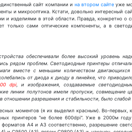
 единственный сайт компании и
на втором сайте
уже мо
енты и микрооптика. Кстати, довольно интересный са
и и изделиями в этой области. Правда, конкретно о с
яет только сами оптические компоненты, а в свето
тройства обеспечивали более высокий уровень над
лись рядом проблем. Светодиодные принтеры отличали
маги вместе с меньшим количеством двигающихся 
колебались от диода к диоду в линейке, что приводил
00 dpi
, и изображения, создаваемые светодиодны
нкие линии полутонов имели пропуски, совмещение ц
 в отношении разрешения и стабильности, было слабо
есных моментов (я их выделил красным). Во-первых, 
дных принтеров "не более 600dpi". Уже в 2000м год
, форматов А4 и А3 соответственно, разрешение свет
4) и C9500 (A3), потом C9800 (A3) и, наконец, сегодн