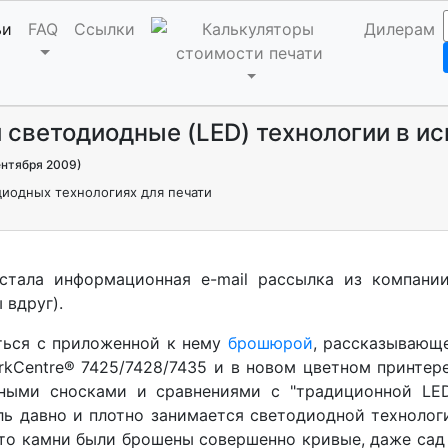
ьи
FAQ
Ссылки
Дилерам
светодиодные (LED) технологии в и
нтября 2009)
диодных технологиях для печати
тала информационная e-mail рассылка из компании
 вдруг).
ться с приложенной к нему
брошюрой
, рассказывающ
rkCentre® 7425/7428/7435 и в новом цветном принтере
ными сносками и сравнениями с "традиционной LED
ль давно и плотно занимается светодиодной технолог
что камни были брошены совершенно кривые, даже сад