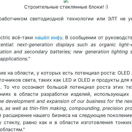
Строительные стеклянные блоки! :)
зработчиком светодиодной технологии или ЭЛТ не 
ectric всё-таки
нашёл инфу
. В сообщении от руководств
ential: next-generation displays such as organic light
ation and secondary batteries; new generation lighting 
applications.
"
ие на области, у которых есть потенциал роста: OLED
сточников света, таких как LED и OLED и продукты для
. То что осознают большой потенциал роста этих те
иях в области разработки изделий, использующих 
e development and expansion of our business for the next ge
ss, as well as thin-film making, compounding, precision proc
и расширение нашего бизнеса на следующее поколение
 стеклу, равно как и в области изготовления тонки
областям."