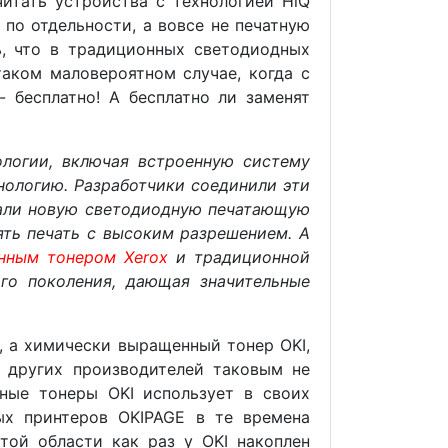
итать устройства с технологией HiQ
по отдельности, а вовсе не печатную
ь, что в традиционных светодиодных
таком маловероятном случае, когда с
- бесплатно! А бесплатно ли заменят
нологии, включая встроенную систему
нологию. Разработчики соединили эти
оздали новую светодиодную печатающую
ть печать с высоким разрешением. А
нным тонером Xerox
и традиционной
ого поколения, дающая значительные
, а химически выращенный тонер OKI,
 других производителей таковым не
нные тонеры OKI использует в своих
х принтеров OKIPAGE в те времена
той области как раз у OKI накоплен