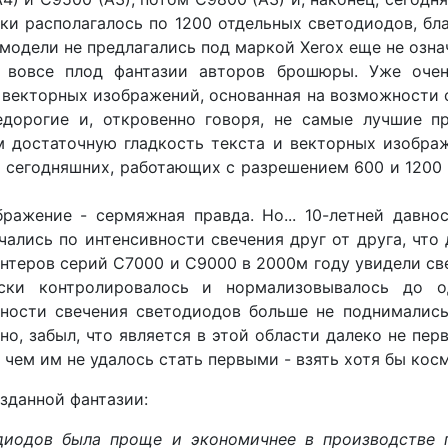
и располагалось по 1200 отдельных светодиодов, бл
 модели не предлагались под маркой Xerox еще не означ
и вовсе плод фантазии авторов брошюры. Уже очен
 векторных изображений, основанная на возможности 
дорогие и, откровенно говоря, не самые лучшие п
ем достаточную гладкость текста и векторных изобра
х сегодняшних, работающих с разрешением 600 и 1200
ражение - сермяжная правда. Но... 10-летней давно
чались по интенсивности свечения друг от друга, что
нтеров серий С7000 и С9000 в 2000м году увидели св
ски контролировалось и нормализовывалось до 
ности свечения светодиодов больше не поднимались.
чно, забыл, что является в этой области далеко не пер
 чем им не удалось стать первыми - взять хотя бы косм
зданной фантазии:
одиодов была проще и экономичнее в производстве 