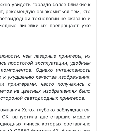
жно увидеть гораздо более близкие к
йт, рекомендую ознакомиться тем, кто
ветоидодной технологии не сказано и
диодные линейки их превращают уже
ежности, чем лазерные принтеры, их
сь простотой эксплуатации, удобным
компонентов. Однако интенсивность
о к ухудшению качества изображения.
ми принтерами, часто получались с
ветов на цветных изображениях было
й стороной светодиодных принтеров.
компания Xerox глубоко заблуждается,
у OKI выпустила две старшие модели
одиодных линеек которых составляло
яшний C9850 формата А3. У всех у них