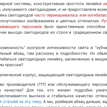
ерной системы, конструктивная простота линейки
н
а
, излучаемого светодиодами, и не предоставляла воз
нейка светодиодов
часто перекашивалась или изгибалас
в полутоновых изображениях и цветных отпечатках.
Ру
живающего персонала
было единственным способом 
учае выхода светодиодов из строя в традиционном с
возможность" контроля интенсивности света и "зубч
льный абзац, там расскажу в подробностях. Но объяс
згибаться светодиодную линейку, заключенную в мощн
им прессом?
во производителя (???) или обслуживающего персонал
ы качества? Для тех, кто желает подробно узна
беспечивается высокое и стабильное качество отпеча
й статьёй на эту тему
. А мы, разбирая абзац дальше, з