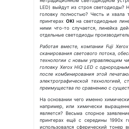
нетрадиционном светодиодном устро
LED) выйдут из строя светодиоды? Н
головку полностью? Честь и хвала 
принтерах
OKI
на светодиодные лин
ними что-то случается, линейка дей
отдельные светодиоды производитель
Работая вместе, компании Fuji Xero
сканирования светового потока, обе
технологии с новым управляющим чипо
головку Xerox HiQ LED с однородны
после комбинирования этой печата
электрографической технологией, с
преимущества по сравнению с сущес
На основании чего именно химически
например, или химически выращенн
является? Весьма спорное заявлени
принтерах ещё с середины 1990х 
использовался сферический тонер в