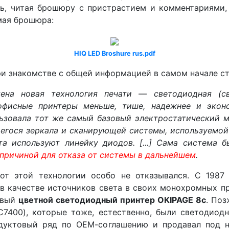
ь, читая брошюру с пристрастием и комментариями, 
амая брошюра:
HIQ LED Broshure rus.pdf
и знакомстве с общей информацией в самом начале ст
ена новая технология печати — светодиодная (с
 офисные принтеры меньше, тише, надежнее и экон
ьзовала тот же самый базовый электростатический м
егося зеркала и сканирующей системы, используемой
та используют линейку диодов. [...] Сама система 
 причиной для отказа от системы в дальнейшем
.
от этой технологии особо не отказывался. С 1987
в качестве источников света в своих монохромных пр
ервый
цветной светодиодный принтер OKIPAGE 8c
. Поз
7400), которые тоже, естественно, были светодиод
дуктовый ряд по ОЕМ-соглашению и продавал под н