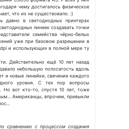
агодаря чему достигалось физическое
ает, что их не существовало. :)
ь давно в светодиодных принтерах
светодиодных линеек создавать точки
редставители семейства чёрно-белых
жений уже при базовом разрешении в
 dpi и использующих в полной мере ту
сти. Действительно ещё 10 лет назад
 давало небольшую полосатость вдоль
ет и новые линейки, свечение каждого
одного уровня. С тех пор вопросы
 Но вот кто-то, спустя 10 лет, тоже
вым... Американцы, впрочем, привыкли
ос...
по сравнению с процессом создания