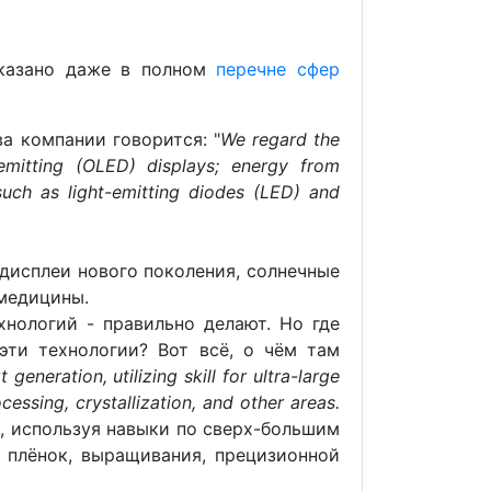
указано даже в полном
перечне сфер
а компании говорится: "
We regard the
-emitting (OLED) displays; energy from
such as light-emitting diodes (LED) and
 дисплеи нового поколения, солнечные
 медицины.
хнологий - правильно делают. Но где
эти технологии? Вот всё, о чём там
neration, utilizing skill for ultra-large
essing, crystallization, and other areas.
, используя навыки по сверх-большим
х плёнок, выращивания, прецизионной