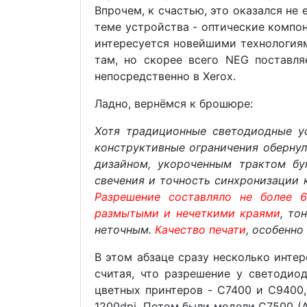
Впрочем, к счастью, это оказался не
теме устройства - оптические компон
интересуется новейшими технологиям
там, но скорее всего NEG поставл
непосредственно в Xerox.
Ладно, вернёмся к брошюре:
Хотя традиционные светодиодные ус
конструктивные ограничения оберну
дизайном, укороченным трактом бу
свечения и точность синхронизации 
Разрешение составляло не более 6
размытыми и нечеткими краями
, то
неточным.
Качество печати
, особенно
В этом абзаце сразу несколько интер
считая, что разрешение у светодио
цветных принтеров - C7400 и C9400
1200dpi. Потом были модели C7500 (A