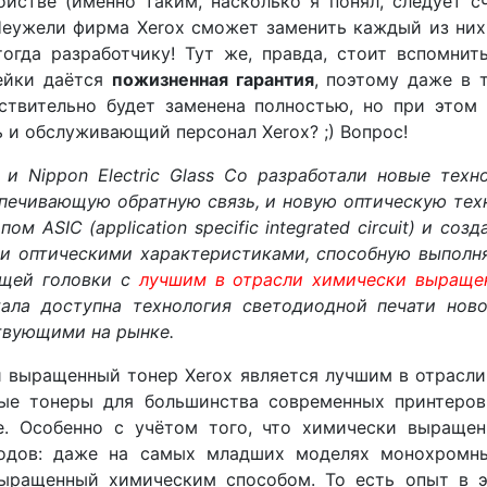
йстве (именно таким, насколько я понял, следует сч
еужели фирма Xerox сможет заменить каждый из них 
тогда разработчику! Тут же, правда, стоит вспомнит
ейки даётся
пожизненная гарантия
, поэтому даже в 
ствительно будет заменена полностью, но при этом 
 и обслуживающий персонал Xerox? ;) Вопрос!
x и Nippon Electric Glass Co разработали новые тех
спечивающую обратную связь, и новую оптическую тех
м ASIC (application specific integrated circuit) и с
ми оптическими характеристиками, способную выполня
ющей головки с
лучшим в отрасли химически выраще
тала доступна технология светодиодной печати нов
твующими на рынке.
 выращенный тонер Xerox является лучшим в отрасли
ые тонеры для большинства современных принтеров
е. Особенно с учётом того, что химически выраще
годов: даже на самых младших моделях монохромны
ыращенный химическим способом. То есть опыт в э