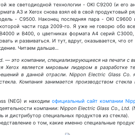
ой же светодиодной технологии - OKI C9200 (и его ан
мата А3 и Xerox снова взял её в свой продуктовый ряд
дель - C9500. Наконец последняя пара - OKI C9600 
некоторой части года 2009-го. Я уже не говорю обо в
В4000 и В400, о цветниках формата А4 серий С3000,
ать и развиваться. И тут, вдруг, оказывается, что 
ждение. Читаем дальше...
o. Ltd. — это компании, специализирующиеся на печати
я Xerox является мировым лидером в разработке т
ешений в данной отрасли. Nippon Electric Glass Co.
стекла. Компания занимается производством стекла 
lass (NEG) и находим
официальный сайт компании Nippon
 деятельности компании:
Nippon Electric Glass Co., Ltd. 
ь и дистрибутор специальных продуктов из стекла).
редставление о том, какие именно специальные продук